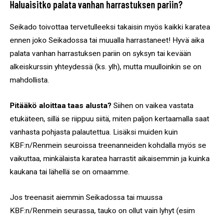
Haluaisitko palata vanhan harrastuksen pariin?
Seikado toivottaa tervetulleeksi takaisin myös kaikki karatea
ennen joko Seikadossa tai muualla harrastaneet! Hyvä aika
palata vanhan harrastuksen pariin on syksyn tai kevään
alkeiskurssin yhteydessä (ks. ylh), mutta muulloinkin se on
mahdollista.
Pitääkö aloittaa taas alusta?
Siihen on vaikea vastata
etukäteen, sillä se riippuu siitä, miten paljon kertaamalla saat
vanhasta pohjasta palautettua. Lisäksi muiden kuin
KBF:n/Renmein seuroissa treenanneiden kohdalla myös se
vaikuttaa, minkälaista karatea harrastit aikaisemmin ja kuinka
kaukana tai lähellä se on omaamme.
Jos treenasit aiemmin Seikadossa tai muussa
KBF:n/Renmein seurassa, tauko on ollut vain lyhyt (esim