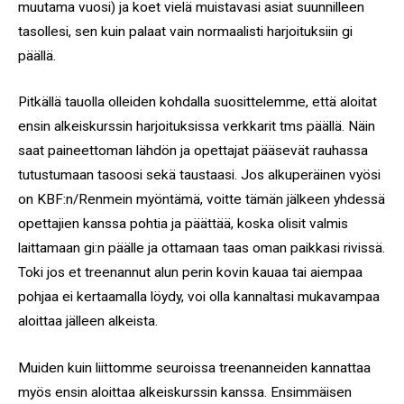
muutama vuosi) ja koet vielä muistavasi asiat suunnilleen
tasollesi, sen kuin palaat vain normaalisti harjoituksiin gi
päällä.
Pitkällä tauolla olleiden kohdalla suosittelemme, että aloitat
ensin alkeiskurssin harjoituksissa verkkarit tms päällä. Näin
saat paineettoman lähdön ja opettajat pääsevät rauhassa
tutustumaan tasoosi sekä taustaasi. Jos alkuperäinen vyösi
on KBF:n/Renmein myöntämä, voitte tämän jälkeen yhdessä
opettajien kanssa pohtia ja päättää, koska olisit valmis
laittamaan gi:n päälle ja ottamaan taas oman paikkasi rivissä.
Toki jos et treenannut alun perin kovin kauaa tai aiempaa
pohjaa ei kertaamalla löydy, voi olla kannaltasi mukavampaa
aloittaa jälleen alkeista.
Muiden kuin liittomme seuroissa treenanneiden kannattaa
myös ensin aloittaa alkeiskurssin kanssa. Ensimmäisen