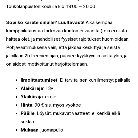
Toukolanpuiston koululla klo 18:00 – 20:00.
Sopiiko karate sinulle?
Luultavasti!
Aikaisempaa
kamppailutaustaa tai kovaa kuntoa ei vaadita (toki ei niistä
haittaa ole), ja mahdolliset fyysiset rajoitukset huomioidaan.
Pohjavaatimuksena vain, että jaksaa keskittyä ja seistä
jaloillaan 2h treenien ajan, pääsee kyykkyyn ja sieltä ylös, ja
on aidosti motivoitunut harjoittelemaan.
Ilmoittautumiset:
Ei tarvita, sen kun ilmestyt paikalle
Alaikäraja
: 13v
Yläikäraja
: ei ole
Hinta
: 90 € sis. myös vyökoe
Päälle
: Löysät, mukavat vaatteet, ei kenkiä eikä
sukkia
Mukaan
: juomapullo